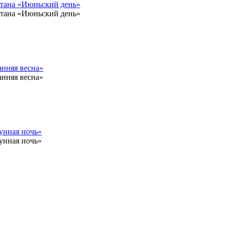
тана «Июньский день»
тана «Июньский день»
анняя весна»
анняя весна»
унная ночь»
унная ночь»