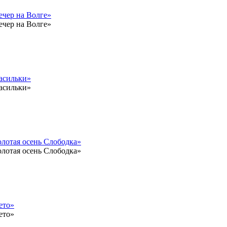
ечер на Волге»
ечер на Волге»
асильки»
асильки»
лотая осень Слободка»
лотая осень Слободка»
ето»
ето»