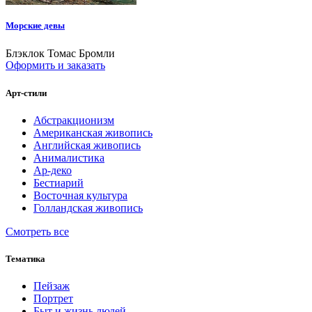
Морские девы
Блэклок Томас Бромли
Оформить и заказать
Арт-стили
Абстракционизм
Американская живопись
Английская живопись
Анималистика
Ар-деко
Бестиарий
Восточная культура
Голландская живопись
Смотреть все
Тематика
Пейзаж
Портрет
Быт и жизнь людей