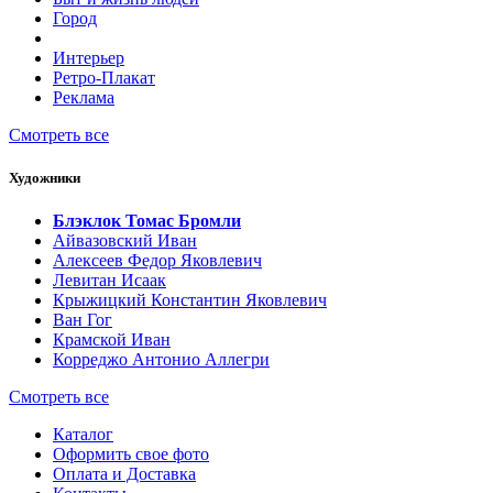
Город
Интерьер
Ретро-Плакат
Реклама
Смотреть все
Художники
Блэклок Томас Бромли
Айвазовский Иван
Алексеев Федор Яковлевич
Левитан Исаак
Крыжицкий Константин Яковлевич
Ван Гог
Крамской Иван
Корреджо Антонио Аллегри
Смотреть все
Каталог
Оформить свое фото
Оплата и Доставка