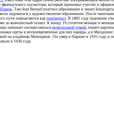
мье французского скульптора, который принимал участие в оформл
Париж
. Там Jean Beraud получил образование в лицее Бонапарта
вила задуматься о художественном образовании. После окончани
ого пути определяется как
портретист
. В 1885 году художник уч
ями за живописный талант. К концу 19 столетия меньше и меньше
Беро начинает интересоваться
религиозной темой
, пишет картин
сонажи одеты в несвоевременные для них наряды, а в Магдалине у
емьей на кладбище Монпарнас. Он умер в Париже в 1935 году и 
авале в 1936 году.