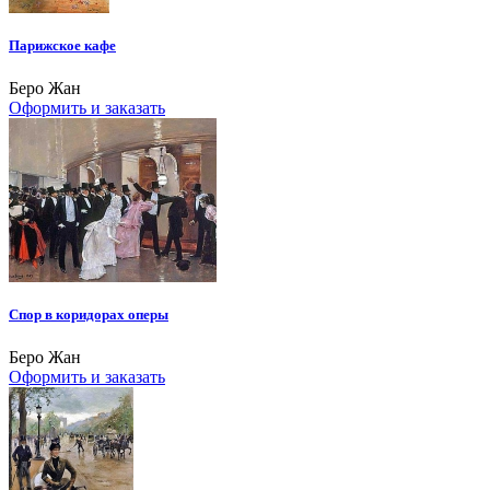
Парижское кафе
Беро Жан
Оформить и заказать
Спор в коридорах оперы
Беро Жан
Оформить и заказать