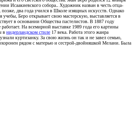
ении Исаакиевского собора.. Художник назван в честь отца-
, позже, два года учился в Школе изящных искусств. Однако
я учебы, Беро открывает свою мастерскую, выставляется в
аствует в основании Общества пастелистов. В 1887 году
 работает. На всемирной выставке 1989 года его картины
ы в
нидерландском стиле
17 века. Работа этого жанра
знали куртизанку. За свою жизнь он так и не завел семью,
похоронен рядом с матерью и сестрой-двойняшкой Мелани. Была