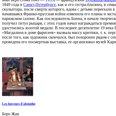
1849 года в
Санкт-Петербурге
, как и его сестра-близнец, в се
скульптора, после смерти которого, вдова с детьми переехали в
начавшаяся Франко-прусская война изменила его планы и заста
парижском салоне. Как последователь Бонна, в начале творческ
получил титул рыцаря, с этих годов начал награждаться преми
удостоились золотой медали. В последнее десятилетие 19 века 
«Магдалина в доме фарисеев» вызвала массу критики, т. к. пер
после того, как художник скончался, был похоронен рядом с с
проведена его посмертная выставка, ее организовал музей Карн
Les buveurs d'absinthe
Беро Жан