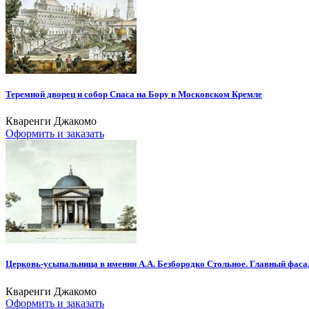
Теремной дворец и собор Спаса на Бору в Московском Кремле
Кваренги Джакомо
Оформить и заказать
Церковь-усыпальница в имении А.А. Безбородко Стольное. Главный фаса
Кваренги Джакомо
Оформить и заказать