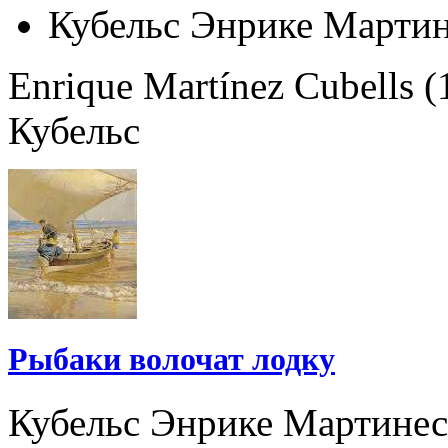
Кубельс Энрике Марти
Enrique Martínez Cubells
Кубельс
Рыбаки волочат лодку
Кубельс Энрике Мартинес