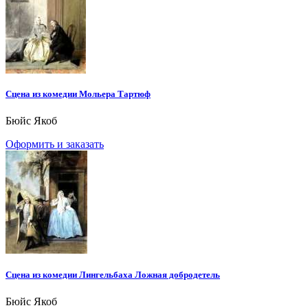
Сцена из комедии Мольера Тартюф
Бюйс Якоб
Оформить и заказать
Сцена из комедии Лингельбаха Ложная добродетель
Бюйс Якоб