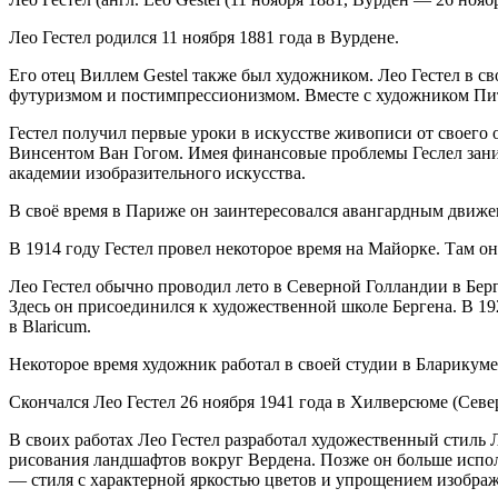
Лео Гестел родился 11 ноября 1881 года в Вурдене.
Его отец Виллем Gestel также был художником. Лео Гестел в с
футуризмом и постимпрессионизмом. Вместе с художником Пи
Гестел получил первые уроки в искусстве живописи от своего 
Винсентом Ван Гогом. Имея финансовые проблемы Геслел зани
академии изобразительного искусства.
В своё время в Париже он заинтересовался авангардным движени
В 1914 году Гестел провел некоторое время на Майорке. Там он
Лео Гестел обычно проводил лето в Северной Голландии в Берген
Здесь он присоединился к художественной школе Бергена. В 1
в Blaricum.
Некоторое время художник работал в своей студии в Бларикуме,
Скончался Лео Гестел 26 ноября 1941 года в Хилверсюме (Севе
В своих работах Лео Гестел разработал художественный стиль
рисования ландшафтов вокруг Вердена. Позже он больше исполь
— стиля с характерной яркостью цветов и упрощением изобра