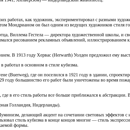
воих работах, как художник, экспериментировал с разными худо
том Мондрианом он был одним из ведущих художников стиля го
отца, Виллема Гестела — директора художественной школы, и св
мался рисованием рекламных объявлений, иллюстрированием кн
ем. В 1913 году Хервас (Herwarth) Уолден предложил ему выстави
 в работал в основном в стиле кубизма.
е (Buerweg), где он поселился в 1921 году в здании, спроектиро
929 году большинство его работ были уничтожены во время пож
 где в его стиль работы все больше приближался к абстракции. 
рная Голландия, Нидерланды).
 Луминизм, делающий акцент на сочетании световых эффектов с 
зовал стиль кубизма в конце концов многие — стиль экспрессио
жаемой формы.