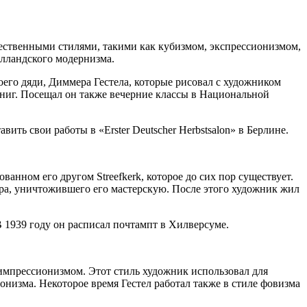
жественными стилями, такими как кубизмом, экспрессионизмом,
лландского модернизма.
оего дяди, Диммера Гестела, которые рисовал с художником
иг. Посещал он также вечерние классы в Национальной
ть свои работы в «Erster Deutscher Herbstsalon» в Берлине.
ванном его другом Streefkerk, которое до сих пор существует.
ара, уничтожившего его мастерскую. После этого художник жил
В 1939 году он расписал почтампт в Хилверсуме.
импрессионизмом. Этот стиль художник использовал для
низма. Некоторое время Гестел работал также в стиле фовизма