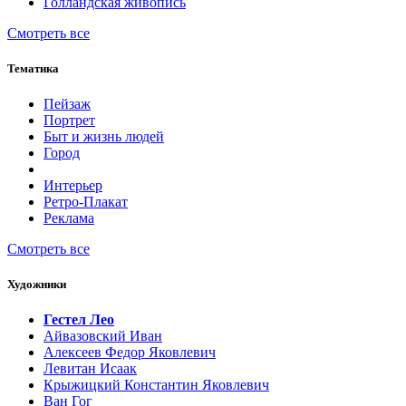
Голландская живопись
Смотреть все
Тематика
Пейзаж
Портрет
Быт и жизнь людей
Город
Интерьер
Ретро-Плакат
Реклама
Смотреть все
Художники
Гестел Лео
Айвазовский Иван
Алексеев Федор Яковлевич
Левитан Исаак
Крыжицкий Константин Яковлевич
Ван Гог