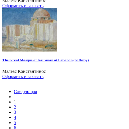
Малеас Константинос
Оформить и заказать
The Great Mosque of Kairouan at Lebanon (Sotheby)
Малеас Константинос
Оформить и заказать
Следующая
1
2
3
4
5
6