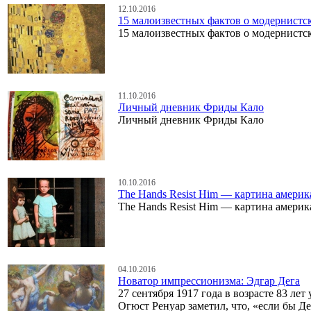
12.10.2016
15 малоизвестных фактов о модернистс
15 малоизвестных фактов о модернистс
11.10.2016
Личный дневник Фриды Кало
Личный дневник Фриды Кало
10.10.2016
The Hands Resist Him — картина амери
The Hands Resist Him — картина амери
04.10.2016
Новатор импрессионизма: Эдгар Дега
27 сентября 1917 года в возрасте 83 л
Огюст Ренуар заметил, что, «если бы Де