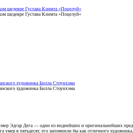
ком шедевре Густава Климта «Поцелуй»
ком шедевре Густава Климта «Поцелуй»
канского художника Билла Стоунхэма
канского художника Билла Стоунхэма
ет умер Эдгар Дега — один из виднейших и оригинальнейших пре
га умер в пятьдесят, его запомнили бы как отличного художника,