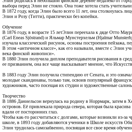
Элин родилась в небольшой финской деревне недалеко от горо
выбора перед Элин не стояло. Она тоже хотела стать учительни
В 1872 году, когда Элин было всего 11 лет, она столкнулась л
Элин и Розу (Титти), практически без копейки.
Обучение
В 1876 году, в возрасте 15 летЭлин переехала к дяде Отто Ма
(Carl Eneas Sjöstrand) и Яльмар Мунстерхельм (Hjalmar Munste
изучала классический рисунок, основы построения пейзажа, п
В этом «античном классе», как его называли, вместе с Элин у
века финской живописи».
В 1880 Элин получила диплом преподавателя рисования в средн
ее призванием, она все чаще высказывает мнение, что Искусство
В 1883 году Элин получила стипендию от Сената, и это означа
молодые скандинавы, только там, освоив популярный французск
художников, часто посещая их студии и художественные салоны
Творчество
В 1886 Даниельсон вернулась на родину в Норрмарк, затем в 
островов. Её привлекала природа севера, которая была красива
вдали от посторонних глаз.
Чтобы как-то рассчитаться с долгами, которые возникли из-за 
школе, в 1893 году добавляются ученики в Школе искусств Обще
Элин трудилась самозабвенно, посвящая все свое время обучен