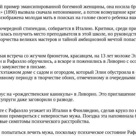
ий пример эмансипированной богемной женщины, она носила брюк
» (1890) вызвала сначала непонимание, а потом возмущение кри
зображена молодая мать в поисках на голове своего ребенка вше
 очередной стипендии, собирается в Италию. Критики, среди пр
лась получить место преподавателя в этой школе, но руководст
ворчества великих мастеров и тайной амбициозной мечтой попас
ая встреча со жгучим брюнетом, красавцем, на 13 лет моложе Эли
ин и Рафаэлло обручились, а вскоре и поженились в Ливорно с о
 замужестве в письме.
вухэтажном доме с садом и огородом, который Элин обустроила 
ивному периоду в творчестве обоих, отмеченному и очередными
ус на «рождественские каникулы» в Ливорно. Это приглашение 
супруги даже заговорили о разводе.
сте с Рафаэлло уезжает из Италии в Финляндию, сделав круиз по
нии примириться с неверностью мужа. Поездка эта напоминала б
рвые симптомы психического расстройства.
бы попытаться лечить мужа, поскольку психическое состояние Р