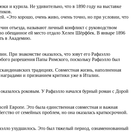
и и курила. Не удивительно, что в 1890 году на выставке
тиков.
й. «Это хорошо, очень живо, очень точно, но при условии, что
ичин отъезда, называют личный конфликт с руководством
во обещанное ей место отдало Хелен Шёрфбек. В январе 1896
ть в Академию.
н. При знакомстве оказалось, что зовут его Рафаэлло
собого разрешения Папы Римского, поскольку Рафаэлло был
в скандинавских традициях. Совместная жизнь, наполненная
 наградами и признанием критики уже в Италии.
оказалось роковым. У Рафаэлло начался бурный роман с Дорой
 всей Европе. Это была единственная совместная и важная
егство от семейных проблем, но она оказалась краткосрочной.
афаэлло ухудшилось. Это был тяжелый период, ознаменнованный