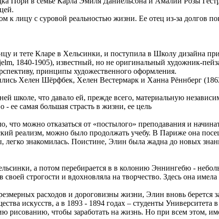
дка Пори в семье Карла Эмиля Даниельсона и Амалии Розы Гестр
цей.
ицом к лицу с суровой реальностью жизни. Ее отец из-за долгов 
урицу и тете Кларе в Хельсинки, и поступила в Школу дизайна п
rhjelm, 1840-1905), известный, но не оригинальный художник-пей
ерспективу, принципы художественного оформления.
чились Хелен Шёрфбек, Хелен Вестермарк и Ханна Рённберг (186
ей школе, что давало ей, прежде всего, материальную независим
 - ее самая большая страсть в жизни, ее цель
ло, что можно отказаться от «постылого» преподавания и начина
ий реализм, можно было продолжать учебу. В Париже она посеща
, легко знакомилась. Поистине, Элин была жадна до новых знан
Хельсинки, а потом перебирается в в колонию Эннингебю - небо
 в своей строгости и вдохновляла на творчество. Здесь она име
чрезмерных расходов и дороговизны жизни, Элин вновь берется з
ства искусств, а в 1893 - 1894 годах – студенты Университета 
ию рисованию, чтобы заработать на жизнь. Но при всем этом, и