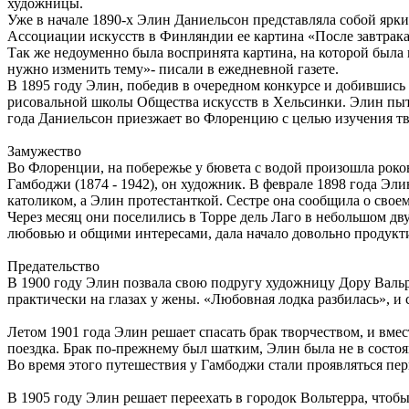
художницы.
Уже в начале 1890-х Элин Даниельсон представляла собой ярк
Ассоциации искусств в Финляндии ее картина «После завтрака
Так же недоуменно была воспринята картина, на которой была и
нужно изменить тему»- писали в ежедневной газете.
В 1895 году Элин, победив в очередном конкурсе и добившись
рисовальной школы Общества искусств в Хельсинки. Элин пыта
года Даниельсон приезжает во Флоренцию с целью изучения т
Замужество
Во Флоренции, на побережье у бювета с водой произошла роков
Гамбоджи (1874 - 1942), он художник. В феврале 1898 года Эл
католиком, а Элин протестанткой. Сестре она сообщила о своем
Через месяц они поселились в Торре дель Лаго в небольшом д
любовью и общими интересами, дала начало довольно продукт
Предательство
В 1900 году Элин позвала свою подругу художницу Дору Вальр
практически на глазах у жены. «Любовная лодка разбилась», и 
Летом 1901 года Элин решает спасать брак творчеством, и вме
поездка. Брак по-прежнему был шатким, Элин была не в состоя
Во время этого путешествия у Гамбоджи стали проявляться пе
В 1905 году Элин решает переехать в городок Вольтерра, что