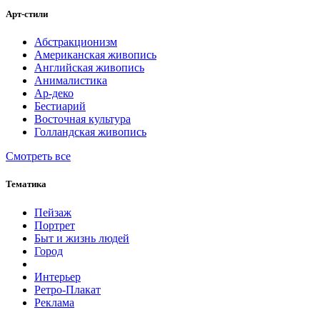
Арт-стили
Абстракционизм
Американская живопись
Английская живопись
Анималистика
Ар-деко
Бестиарий
Восточная культура
Голландская живопись
Смотреть все
Тематика
Пейзаж
Портрет
Быт и жизнь людей
Город
Интерьер
Ретро-Плакат
Реклама