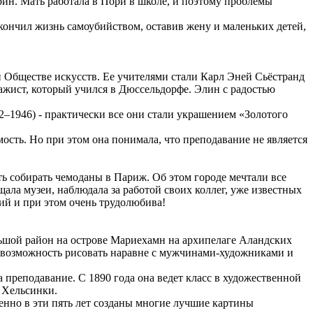
ин. Мать работала в Пори в школе, и поэтому проблемы
покончил жизнь самоубийством, оставив жену и маленьких детей,
ри Обществе искусств. Ее учителями стали Карл Эней Сьёстранд
зажи
ст, который учился в Дюссельдорфе. Элин с радостью
2–1946) - практически все они стали украшением «Золотого
ость. Но при этом она понимала, что преподавание не является
ть собирать чемоданы в Париж. Об этом городе мечтали все
ла музеи, наблюдала за работой своих коллег, уже известных
ий и при этом очень трудолюбива!
льшой район на острове Мариехамн на архипелаге Аландских
ла возможность рисовать наравне с мужчинами-художн
иками и
а преподавание. С 1890 года она ведет класс в художественной
в Хельсинки.
менно в эти пять лет созданы многие лучшие картины