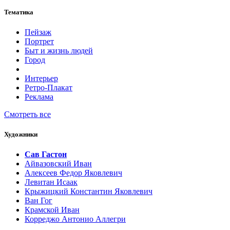
Тематика
Пейзаж
Портрет
Быт и жизнь людей
Город
Интерьер
Ретро-Плакат
Реклама
Смотреть все
Художники
Сав Гастон
Айвазовский Иван
Алексеев Федор Яковлевич
Левитан Исаак
Крыжицкий Константин Яковлевич
Ван Гог
Крамской Иван
Корреджо Антонио Аллегри