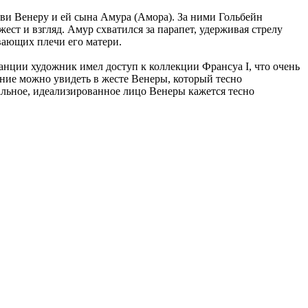
ви Венеру и ей сына Амура (Амора). За ними Гольбейн
ест и взгляд. Амур схватился за парапет, удерживая стрелу
ывающих плечи его матери.
анции художник имел доступ к коллекции Франсуа I, что очень
яние можно увидеть в жесте Венеры, который тесно
альное, идеализированное лицо Венеры кажется тесно