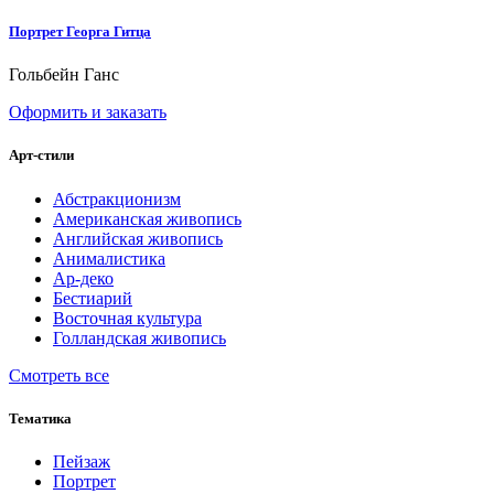
Портрет Георга Гитца
Гольбейн Ганс
Оформить и заказать
Арт-стили
Абстракционизм
Американская живопись
Английская живопись
Анималистика
Ар-деко
Бестиарий
Восточная культура
Голландская живопись
Смотреть все
Тематика
Пейзаж
Портрет