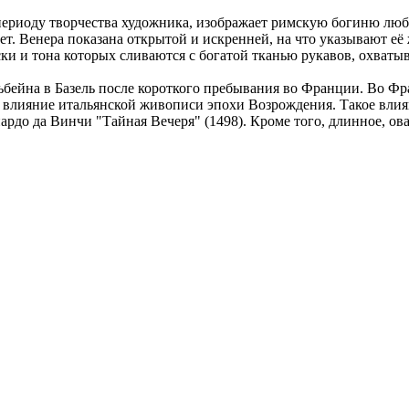
периоду творчества художника, изображает римскую богиню люб
т. Венера показана открытой и искренней, на что указывают её ж
ски и тона которых сливаются с богатой тканью рукавов, охват
ьбейна в Базель после короткого пребывания во Франции. Во Фр
ое влияние итальянской живописи эпохи Возрождения. Такое вли
ардо да Винчи "Тайная Вечеря" (1498). Кроме того, длинное, ов