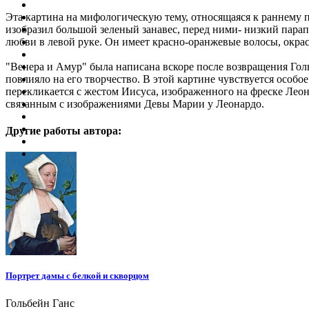
Эта картина на мифологическую тему, относящаяся к раннему 
изобразил большой зеленый занавес, перед ними- низкий парапе
любви в левой руке. Он имеет красно-оранжевые волосы, окра
"Венера и Амур" была написана вскоре после возвращения Гол
повлияло на его творчество. В этой картине чувствуется особ
перекликается с жестом Иисуса, изображенного на фреске Леон
связанным с изображениями Девы Марии у Леонардо.
Другие работы автора:
Портрет дамы с белкой и скворцом
Гольбейн Ганс