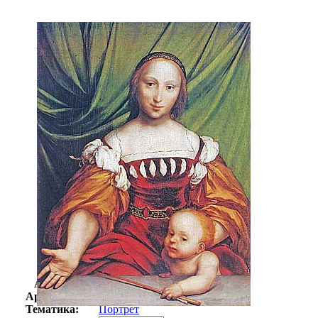
Автор:
Гольбейн Ганс
Арт-стиль
Немецкая живопись
Тематика:
Портрет