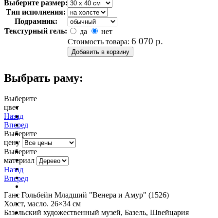
Выберите размер:
Тип исполнения:
Подрамник:
Текстурный гель:
да
нет
6 070
р.
Стоимость товара:
Выбрать раму:
Выберите
цвет
очистить фильтр цвета
Назад
Вперед
Выберите
цену
Выберите
материал
Назад
Вперед
Ганс Гольбейн Младший "Венера и Амур" (1526)
Холст, масло. 26×34 см
Базельский художественный музей, Базель, Швейцария