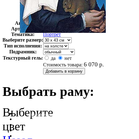
Автор:
Гольбейн Ганс
Арт-стиль
Немецкая живопись
Тематика:
Портрет
Выберите размер:
Тип исполнения:
Подрамник:
Текстурный гель:
да
нет
6 070
р.
Стоимость товара:
Выбрать раму:
Выберите
очистить фильтр цвета
цвет