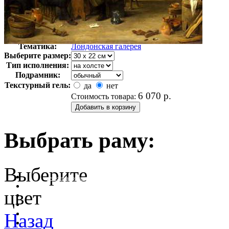
Автор:
Тенирс Давид
Арт-стиль
Английская живопись
Тематика:
Лондонская галерея
Выберите размер:
Тип исполнения:
Подрамник:
Текстурный гель:
да
нет
6 070
р.
Стоимость товара:
Выбрать раму:
Выберите
очистить фильтр цвета
цвет
Назад