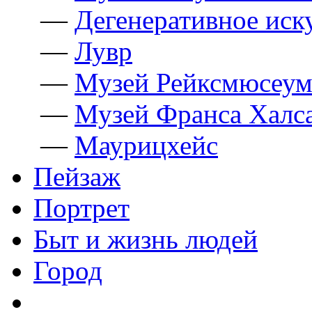
—
Дегенеративное иск
—
Лувр
—
Музей Рейксмюсеу
—
Музей Франса Халс
—
Маурицхейс
Пейзаж
Портрет
Быт и жизнь людей
Город