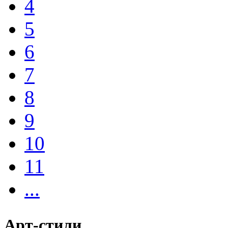
4
5
6
7
8
9
10
11
...
Арт-стили