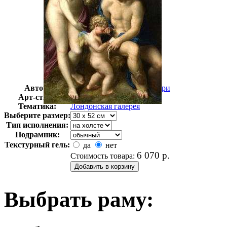
Автор:
Корреджо Антонио Аллегри
Арт-стиль
Английская живопись
Тематика:
Лондонская галерея
Выберите размер:
Тип исполнения:
Подрамник:
Текстурный гель:
да
нет
6 070
р.
Стоимость товара:
Выбрать раму: