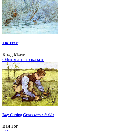
The Frost
Клод Моне
Оформить и заказать
Boy Cutting Grass with a Sickle
Ван Гог