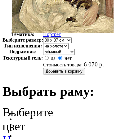
Автор:
Ренуар Пьер
Арт-стиль
Импрессионизм
Тематика:
Портрет
Выберите размер:
Тип исполнения:
Подрамник:
Текстурный гель:
да
нет
6 070
р.
Стоимость товара:
Выбрать раму:
Выберите
очистить фильтр цвета
цвет