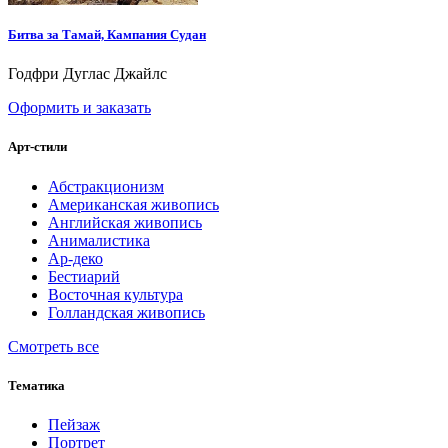
Битва за Тамай, Кампания Судан
Годфри Дуглас Джайлс
Оформить и заказать
Арт-стили
Абстракционизм
Американская живопись
Английская живопись
Анималистика
Ар-деко
Бестиарий
Восточная культура
Голландская живопись
Смотреть все
Тематика
Пейзаж
Портрет