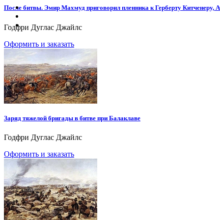
После битвы. Эмир Махмуд приговорил пленника к Герберту Китченеру, Ат
Годфри Дуглас Джайлс
Оформить и заказать
Заряд тяжелой бригады в битве при Балаклаве
Годфри Дуглас Джайлс
Оформить и заказать