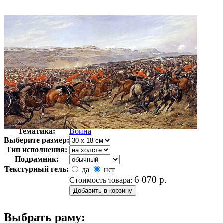
Автор:
Годфри Дуглас Джайлс
Арт-стиль
Американская живопись
Тематика:
Война
Выберите размер:
Тип исполнения:
Подрамник:
Текстурный гель:
да
нет
6 070
р.
Стоимость товара:
Выбрать раму: