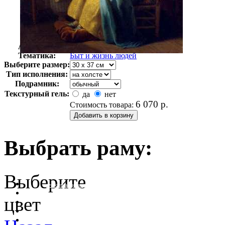
Автор:
Жора Этьен
Арт-стиль
Жанровая живопись
Тематика:
Быт и жизнь людей
Выберите размер:
Тип исполнения:
Подрамник:
Текстурный гель:
да
нет
6 070
р.
Стоимость товара:
Выбрать раму:
Выберите
очистить фильтр цвета
цвет