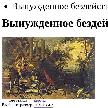
Вынужденное бездейст
Вынужденное безде
Автор:
Рейкарт Давид
Арт-стиль
Барокко
Тематика:
Европа
Выберите размер: