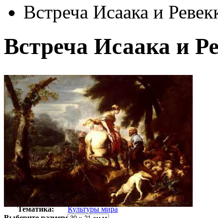
Встреча Исаака и Ревек
Встреча Исаака и Р
Автор:
Кастильоне Джованни
Арт-стиль
Итальянская живопись
Тематика:
Культуры мира
Выберите размер: