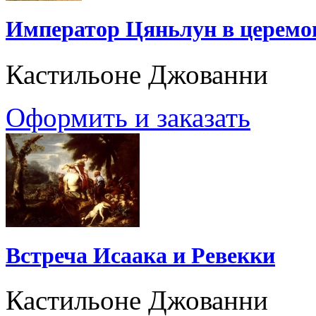
Император Цяньлун в церемон
Кастильоне Джованни
Оформить и заказать
Встреча Исаака и Ревекки
Кастильоне Джованни