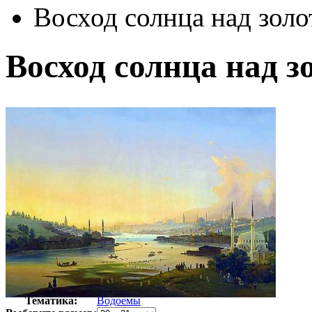
Восход солнца над зол
Восход солнца над 
Автор:
Каффи Ипполито
Арт-стиль
Итальянская живопись
Тематика:
Водоемы