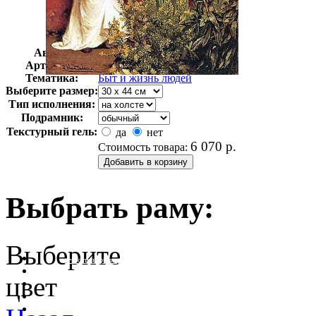
Автор:
Альма-Тадема Лоуренс
Арт-стиль
Романтизм
Тематика:
Быт и жизнь людей
Выберите размер:
Тип исполнения:
Подрамник:
Текстурный гель:
да
нет
6 070
р.
Стоимость товара:
Выбрать раму:
Выберите
очистить фильтр цвета
цвет