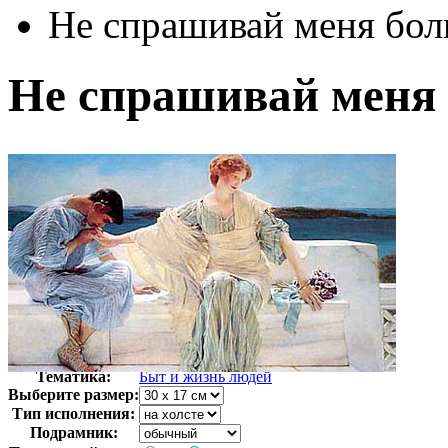
Не спрашивай меня бо
Не спрашивай меня
Автор:
Альма-Тадема Лоуренс
Арт-стиль
Английская живопись
Тематика:
Быт и жизнь людей
Выберите размер:
Тип исполнения:
Подрамник: