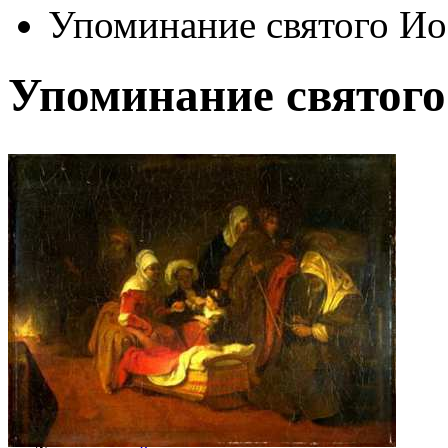
Упоминание святого Ио
Упоминание святого
Автор:
Фабрициус Барент
Арт-стиль
Жанровая живопись