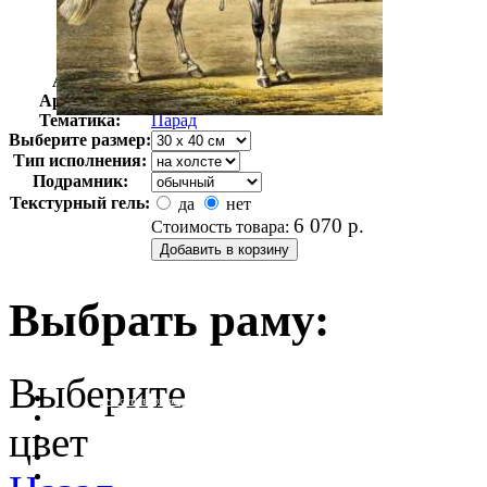
Автор:
Зауервейд Александр
Арт-стиль
Русская живопись XIX века
Тематика:
Парад
Выберите размер:
Тип исполнения:
Подрамник:
Текстурный гель:
да
нет
6 070
р.
Стоимость товара:
Выбрать раму:
Выберите
очистить фильтр цвета
цвет