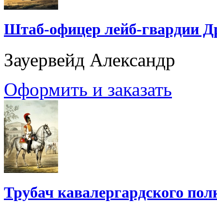
Штаб-офицер лейб-гвардии Д
Зауервейд Александр
Оформить и заказать
Трубач кавалергардского пол