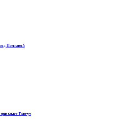
 под Полтавой
 при мысе Гангут