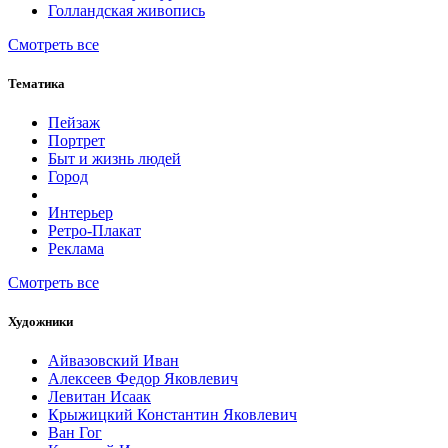
Голландская живопись
Смотреть все
Тематика
Пейзаж
Портрет
Быт и жизнь людей
Город
Интерьер
Ретро-Плакат
Реклама
Смотреть все
Художники
Айвазовский Иван
Алексеев Федор Яковлевич
Левитан Исаак
Крыжицкий Константин Яковлевич
Ван Гог