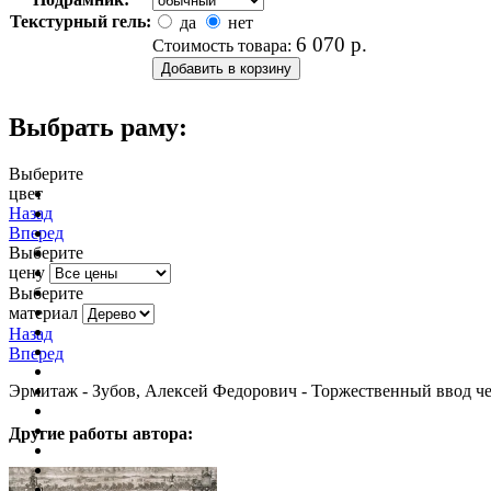
Текстурный гель:
да
нет
6 070
р.
Стоимость товара:
Выбрать раму:
Выберите
цвет
очистить фильтр цвета
Назад
Вперед
Выберите
цену
Выберите
материал
Назад
Вперед
Эрмитаж - Зубов, Алексей Федорович - Торжественный ввод чет
Другие работы автора: