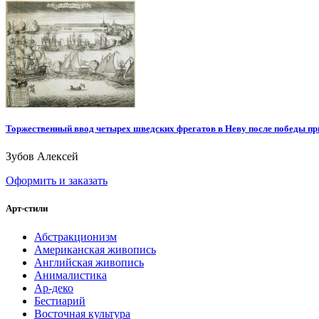
Торжественный ввод четырех шведских фрегатов в Неву после победы при
Зубов Алексей
Оформить и заказать
Арт-стили
Абстракционизм
Американская живопись
Английская живопись
Анималистика
Ар-деко
Бестиарий
Восточная культура