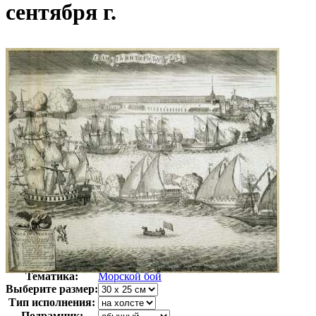
сентября г.
Автор:
Зубов Алексей
Арт-стиль
Русская живопись XIX века
Тематика:
Морской бой
Выберите размер:
Тип исполнения:
Подрамник: