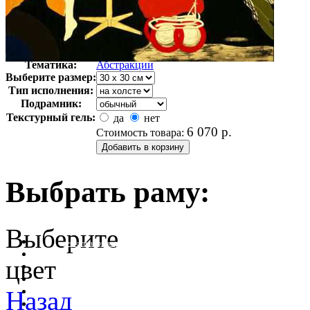
Автор:
Китай Рон
Арт-стиль
Поп-арт
Тематика:
Абстракции
Выберите размер:
Тип исполнения:
Подрамник:
Текстурный гель:
да
нет
6 070
р.
Стоимость товара:
Выбрать раму:
Выберите
очистить фильтр цвета
цвет
Назад