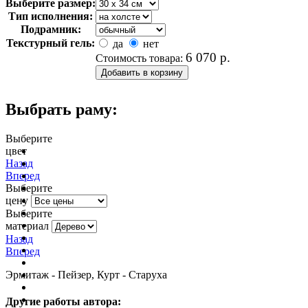
Выберите размер:
Тип исполнения:
Подрамник:
Текстурный гель:
да
нет
6 070
р.
Стоимость товара:
Выбрать раму:
Выберите
цвет
очистить фильтр цвета
Назад
Вперед
Выберите
цену
Выберите
материал
Назад
Вперед
Эрмитаж - Пейзер, Курт - Старуха
Другие работы автора: