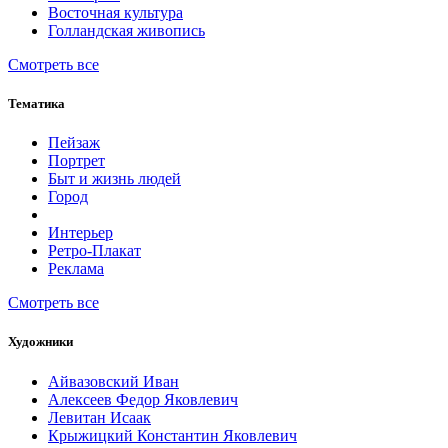
Восточная культура
Голландская живопись
Смотреть все
Тематика
Пейзаж
Портрет
Быт и жизнь людей
Город
Интерьер
Ретро-Плакат
Реклама
Смотреть все
Художники
Айвазовский Иван
Алексеев Федор Яковлевич
Левитан Исаак
Крыжицкий Константин Яковлевич