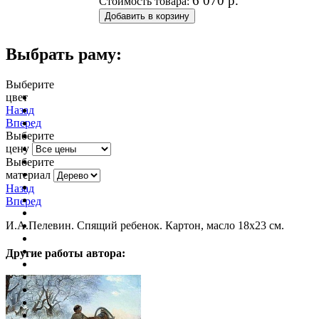
6 070
р.
Стоимость товара:
Выбрать раму:
Выберите
цвет
очистить фильтр цвета
Назад
Вперед
Выберите
цену
Выберите
материал
Назад
Вперед
И.А.Пелевин. Спящий ребенок. Картон, масло 18х23 см.
Другие работы автора: