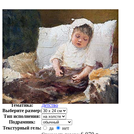
Автор:
Пелевин Иван Андреевич
Арт-стиль
Русская живопись XIX века
Тематика:
Детство
Выберите размер:
Тип исполнения:
Подрамник:
Текстурный гель:
да
нет