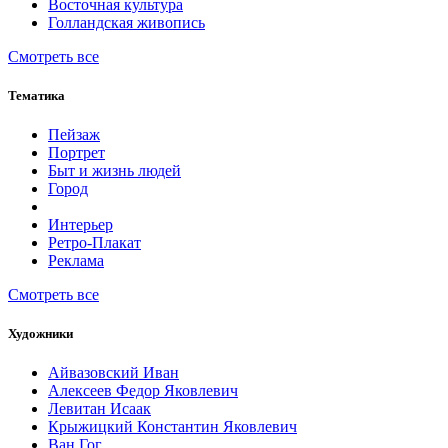
Восточная культура
Голландская живопись
Смотреть все
Тематика
Пейзаж
Портрет
Быт и жизнь людей
Город
Интерьер
Ретро-Плакат
Реклама
Смотреть все
Художники
Айвазовский Иван
Алексеев Федор Яковлевич
Левитан Исаак
Крыжицкий Константин Яковлевич
Ван Гог