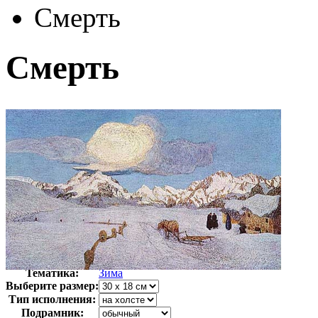
Смерть
Смерть
Автор:
Сегантини Джованни
Арт-стиль
Итальянская живопись
Тематика:
Зима
Выберите размер:
Тип исполнения:
Подрамник: