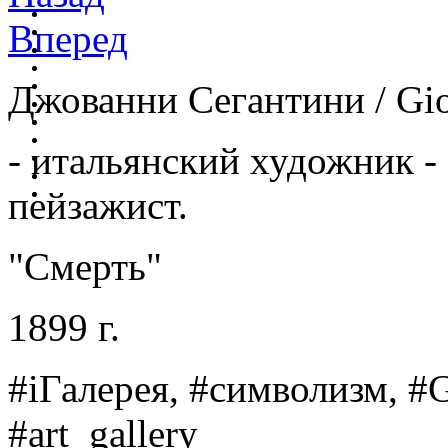
Вперед
Джованни Сегантини / Gio
- итальянский художник -
пейзажист.
"Смерть"
1899 г.
#iГалерея, #символизм, #G
#art_gallery