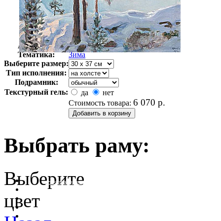
Автор:
Галлен-Каллела Аксели
Арт-стиль
Пейзажная живопись
Тематика:
Зима
Выберите размер:
Тип исполнения:
Подрамник:
Текстурный гель:
да
нет
6 070
р.
Стоимость товара:
Выбрать раму:
Выберите
очистить фильтр цвета
цвет