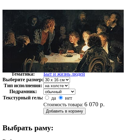
Автор:
Репин Илья
Арт-стиль
Русская живопись XIX века
Тематика:
Быт и жизнь людей
Выберите размер:
Тип исполнения:
Подрамник:
Текстурный гель:
да
нет
6 070
р.
Стоимость товара:
Выбрать раму: