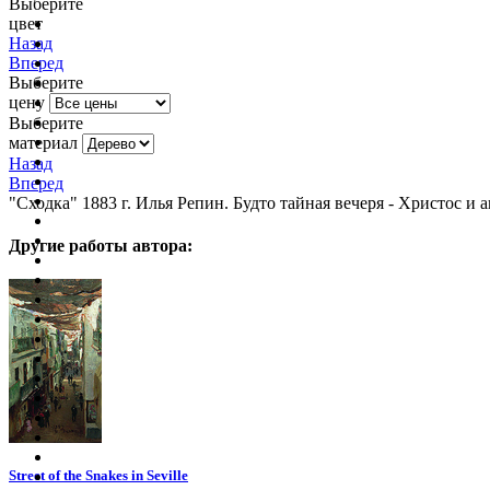
Выберите
цвет
очистить фильтр цвета
Назад
Вперед
Выберите
цену
Выберите
материал
Назад
Вперед
"Сходка" 1883 г. Илья Репин. Будто тайная вечеря - Христос и 
Другие работы автора:
Street of the Snakes in Seville