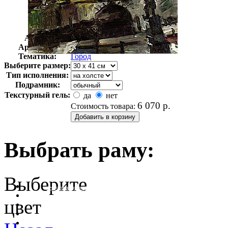
Автор:
Коринт Ловис
Арт-стиль
Экспрессионизм
Тематика:
Город
Выберите размер:
Тип исполнения:
Подрамник:
Текстурный гель:
да
нет
6 070
р.
Стоимость товара:
Выбрать раму:
Выберите
очистить фильтр цвета
цвет