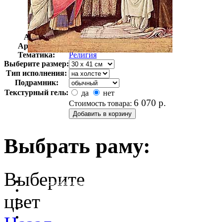
Автор:
Боттичелли Сандро
Арт-стиль
Итальянская живопись
Тематика:
Религия
Выберите размер:
Тип исполнения:
Подрамник:
Текстурный гель:
да
нет
6 070
р.
Стоимость товара:
Выбрать раму:
Выберите
очистить фильтр цвета
цвет