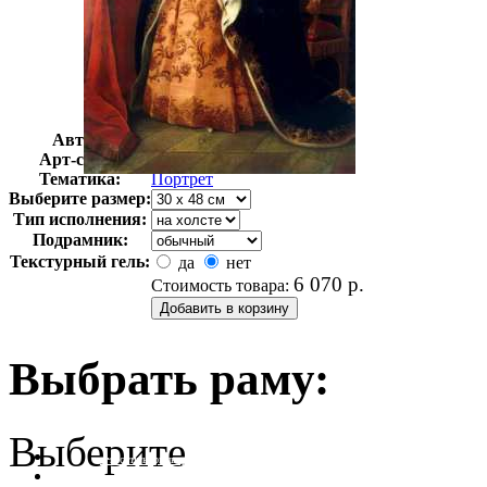
Автор:
Амарал Мигел
Арт-стиль
Классицизм
Тематика:
Портрет
Выберите размер:
Тип исполнения:
Подрамник:
Текстурный гель:
да
нет
6 070
р.
Стоимость товара:
Выбрать раму:
Выберите
очистить фильтр цвета