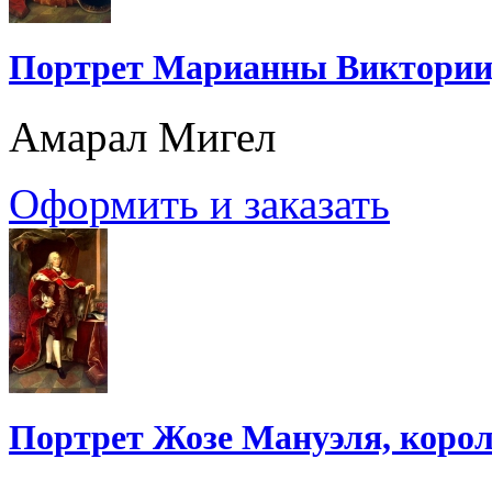
Портрет Марианны Виктории
Амарал Мигел
Оформить и заказать
Портрет Жозе Мануэля, коро