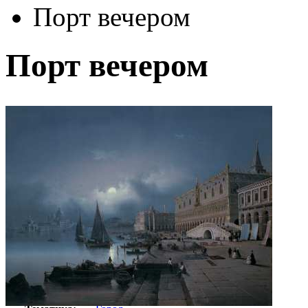
Порт вечером
Порт вечером
Автор:
Каффи Ипполито
Арт-стиль
Классицизм