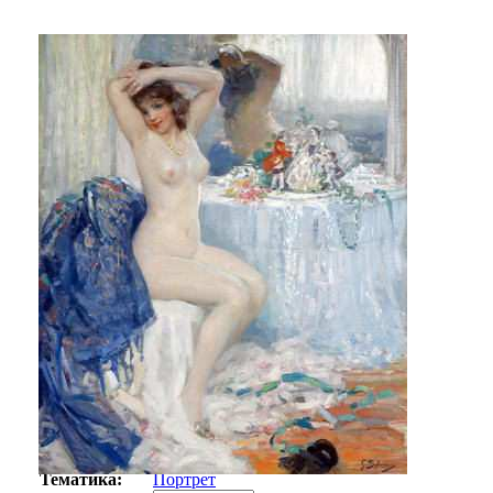
Автор:
Бефанио Дженнаро
Арт-стиль
Импрессионизм
Тематика:
Портрет