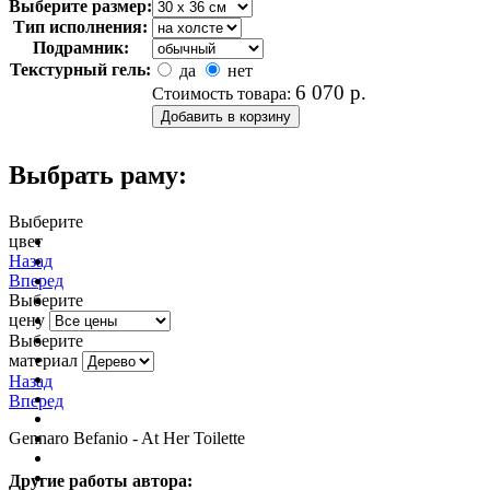
Выберите размер:
Тип исполнения:
Подрамник:
Текстурный гель:
да
нет
6 070
р.
Стоимость товара:
Выбрать раму:
Выберите
цвет
очистить фильтр цвета
Назад
Вперед
Выберите
цену
Выберите
материал
Назад
Вперед
Gennaro Befanio - At Her Toilette
Другие работы автора: