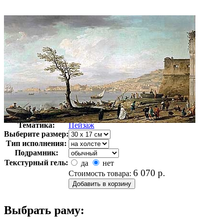
Автор:
Верне Клод
Арт-стиль
Итальянская живопись
Тематика:
Пейзаж
Выберите размер:
Тип исполнения:
Подрамник:
Текстурный гель:
да
нет
6 070
р.
Стоимость товара:
Выбрать раму: