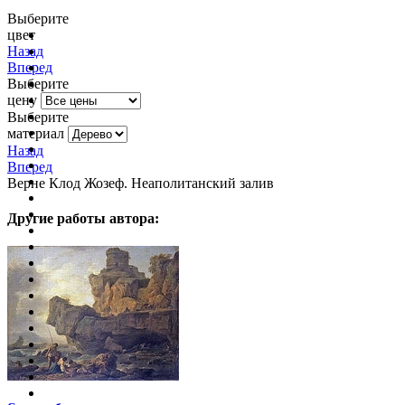
Выберите
цвет
очистить фильтр цвета
Назад
Вперед
Выберите
цену
Выберите
материал
Назад
Вперед
Верне Клод Жозеф. Неаполитанский залив
Другие работы автора: