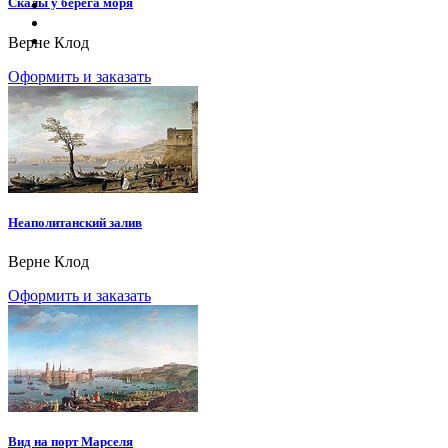
Скалы у берега моря
Верне Клод
Оформить и заказать
Неаполитанский залив
Верне Клод
Оформить и заказать
Вид на порт Марселя