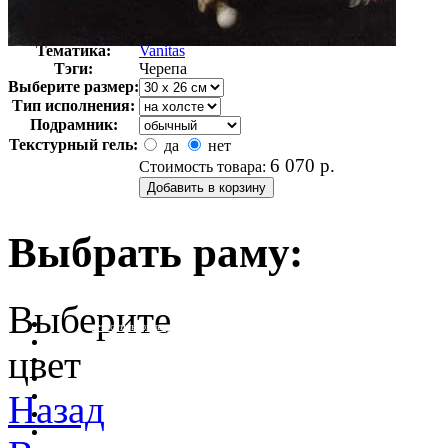
Автор:
Янс Аелберт
Арт-стиль
Реализм
Тематика:
Vanitas
Тэги:
Черепа
Выберите размер:
Тип исполнения:
Подрамник:
Текстурный гель:
да
нет
6 070
р.
Стоимость товара:
Выбрать раму:
Выберите
очистить фильтр цвета
цвет
Назад