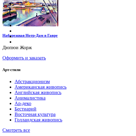
Набережная Нотр-Дам в Гавре
Дюпюи Жорж
Оформить и заказать
Арт-стили
Абстракционизм
Американская живопись
Английская живопись
Анималистика
Ар-деко
Бестиарий
Восточная культура
Голландская живопись
Смотреть все