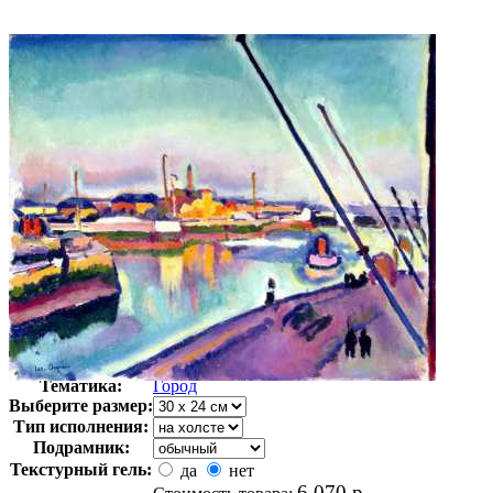
Автор:
Дюпюи Жорж
Арт-стиль
Импрессионизм
Тематика:
Город
Выберите размер:
Тип исполнения:
Подрамник:
Текстурный гель:
да
нет
6 070
р.