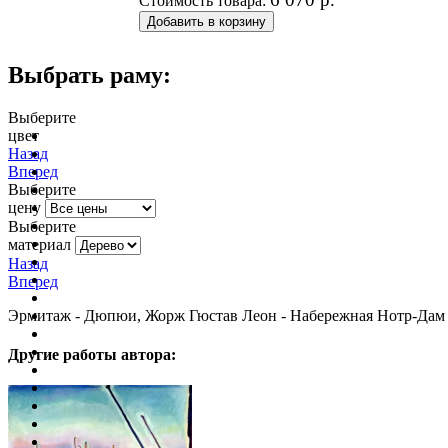
Стоимость товара:
Выбрать раму:
Выберите
цвет
очистить фильтр цвета
Назад
Вперед
Выберите
цену
Выберите
материал
Назад
Вперед
Эрмитаж - Дюпюи, Жорж Гюстав Леон - Набережная Нотр-Дам 
Другие работы автора: