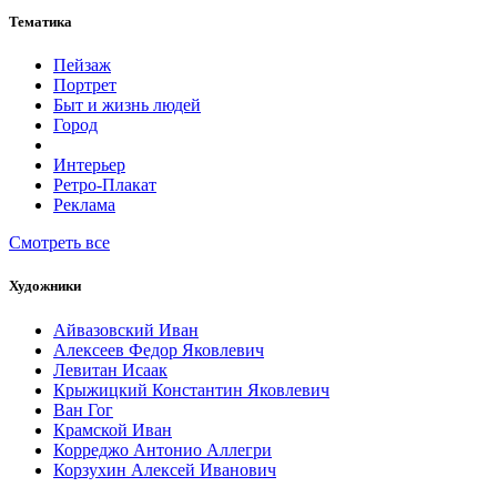
Тематика
Пейзаж
Портрет
Быт и жизнь людей
Город
Интерьер
Ретро-Плакат
Реклама
Смотреть все
Художники
Айвазовский Иван
Алексеев Федор Яковлевич
Левитан Исаак
Крыжицкий Константин Яковлевич
Ван Гог
Крамской Иван
Корреджо Антонио Аллегри
Корзухин Алексей Иванович