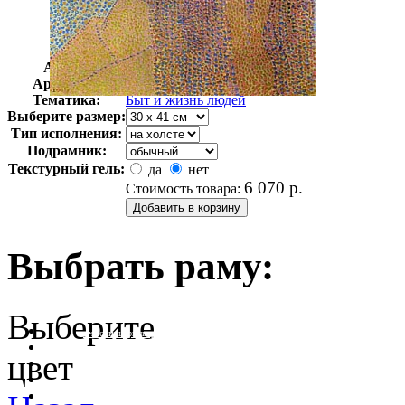
Автор:
Кросс Анри
Арт-стиль
Французская живопись
Тематика:
Быт и жизнь людей
Выберите размер:
Тип исполнения:
Подрамник:
Текстурный гель:
да
нет
6 070
р.
Стоимость товара:
Выбрать раму:
Выберите
очистить фильтр цвета
цвет