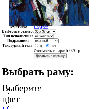
Автор:
Фергюссон Джон
Арт-стиль
Импрессионизм
Тематика:
Портрет
Выберите размер:
Тип исполнения:
Подрамник:
Текстурный гель:
да
нет
6 070
р.
Стоимость товара:
Выбрать раму:
Выберите
очистить фильтр цвета
цвет