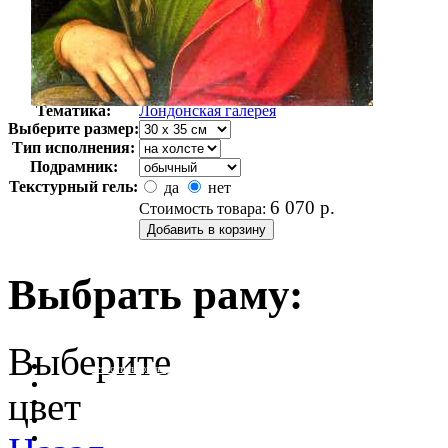
Автор:
Гарофало Бенвенуто
Арт-стиль
Английская живопись
Тематика:
Лондонская галерея
Выберите размер:
Тип исполнения:
Подрамник:
Текстурный гель:
да
нет
6 070
р.
Стоимость товара:
Выбрать раму:
Выберите
очистить фильтр цвета
цвет