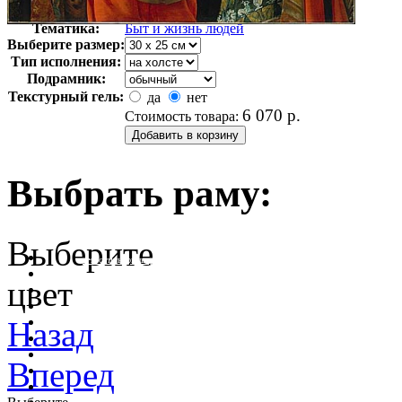
Арт-стиль
Французская живопись
Тематика:
Быт и жизнь людей
Выберите размер:
Тип исполнения:
Подрамник:
Текстурный гель:
да
нет
6 070
р.
Стоимость товара:
Выбрать раму:
Выберите
очистить фильтр цвета
цвет
Назад
Вперед