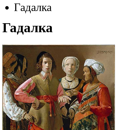
Гадалка
Гадалка
Автор:
Латур Жорж