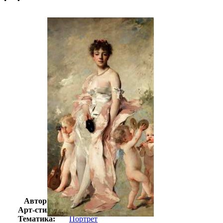
Автор:
Джошуа Чаплин
Арт-стиль
Классицизм
Тематика:
Портрет