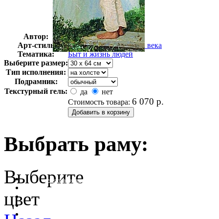
Автор:
Максимов Василий
Арт-стиль
Русская живопись XIX века
Тематика:
Быт и жизнь людей
Выберите размер:
Тип исполнения:
Подрамник:
Текстурный гель:
да
нет
6 070
р.
Стоимость товара:
Выбрать раму:
Выберите
очистить фильтр цвета
цвет