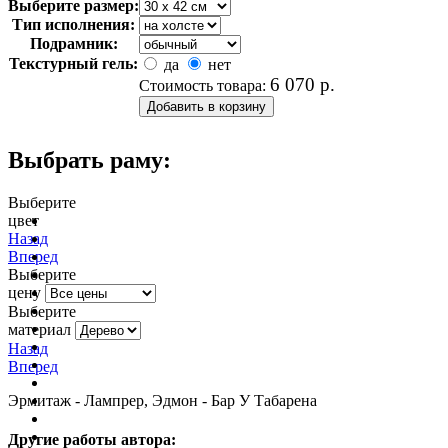
Выберите размер:
Тип исполнения:
Подрамник:
Текстурный гель:
да
нет
6 070
р.
Стоимость товара:
Выбрать раму:
Выберите
цвет
очистить фильтр цвета
Назад
Вперед
Выберите
цену
Выберите
материал
Назад
Вперед
Эрмитаж - Лампрер, Эдмон - Бар У Табарена
Другие работы автора: