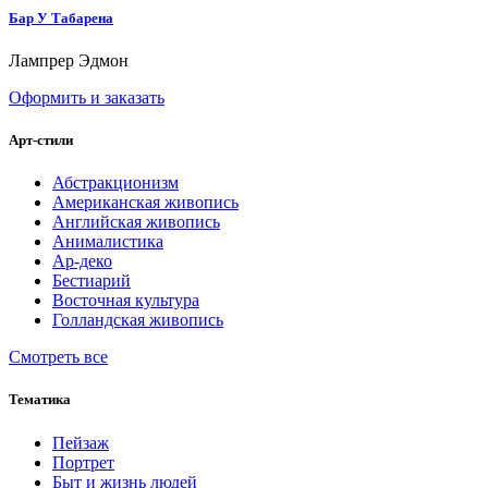
Бар У Табарена
Лампрер Эдмон
Оформить и заказать
Арт-стили
Абстракционизм
Американская живопись
Английская живопись
Анималистика
Ар-деко
Бестиарий
Восточная культура
Голландская живопись
Смотреть все
Тематика
Пейзаж
Портрет
Быт и жизнь людей