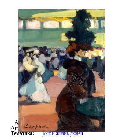
Автор:
Лампрер Эдмон
Арт-стиль
Импрессионизм
Тематика:
Быт и жизнь людей