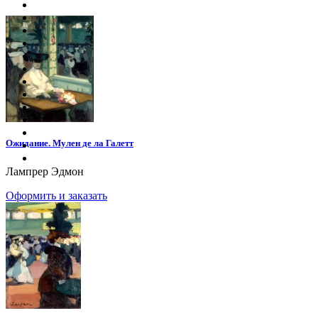
Ожидание. Мулен де ла Галетт
Лампрер Эдмон
Оформить и заказать