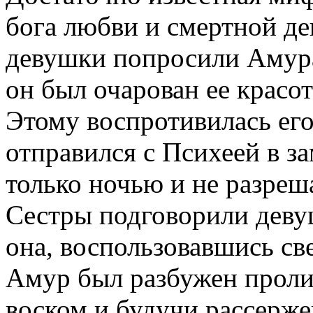
бога любви и смертной д
девушки попросили Амура
он был очарован ее красо
Этому воспротивилась ег
отправился с Психеей в за
только ночью и не разреша
Сестры подговорили девуш
она, воспользовавшись св
Амур был разбужен проли
воском и будучи рассерже