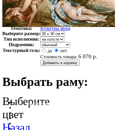
Автор:
Дейк ван Флорис
Арт-стиль
Голландская живопись
Тематика:
Культуры мира
Выберите размер:
Тип исполнения:
Подрамник:
Текстурный гель:
да
нет
6 070
р.
Стоимость товара:
Выбрать раму:
Выберите
очистить фильтр цвета
цвет
Назад